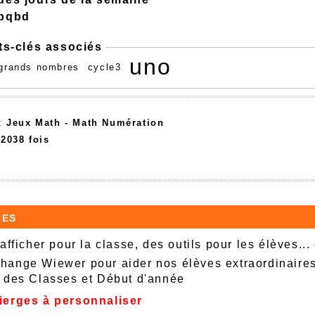
pqbd
ts-clés associés
uno
grands nombres
cycle3
 :
Jeux Math -
Math Numération
22038 fois
ces
afficher pour la classe, des outils pour les élèves...
ange Wiewer pour aider nos élèves extraordinaire
 des Classes et Début d'année
ierges à personnaliser