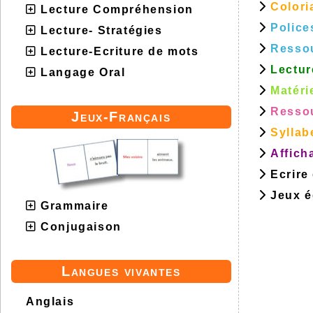
Colori
Lecture Compréhension
Police
Lecture- Stratégies
Resso
Lecture-Ecriture de mots
Lectur
Langage Oral
Matéri
Ressou
Jeux-Français
Syllab
Affich
Ecrire
Jeux éd
Grammaire
Conjugaison
Langues vivantes
Anglais