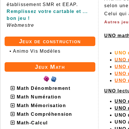
établissement SMR et EEAP.
selon une 
Remplissez votre cartable et ...
Celui qui
bon jeu !
Autres jeu
Webmestre
UNO math
Jeux de construction
•
Animo Vis Modèles
UNO 
UNO 
Jeux Math
UNO d
UNO d
UNO 
Math Dénombrement
UNO lectu
Math Numération
UNO d
Math Mémorisation
UNO d
Math Compréhension
UNO 
UNO 
Math-Calcul
UNO d