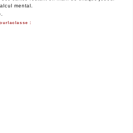
alcul mental.
é.
ourlaclasse :