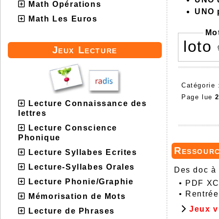
Math Opérations
UNO 
Math Les Euros
Mo
loto
Jeux Lecture
Catégorie
Page lue
Lecture Connaissance des
lettres
Lecture Conscience
Phonique
Ressour
Lecture Syllabes Ecrites
Lecture-Syllabes Orales
Des doc à 
Lecture Phonie/Graphie
•
PDF XCh
•
Rentrée
Mémorisation de Mots
Jeux v
Lecture de Phrases