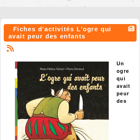
Fiches d'activités L'ogre qui
avait peur des enfants
Un
ogre
qui
avait
peur
des