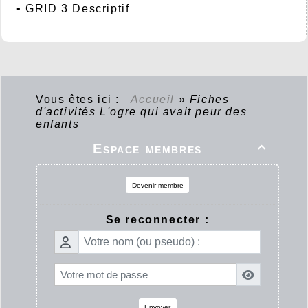
•
GRID 3 Descriptif
Vous êtes ici :
Accueil
»
Fiches
d'activités L'ogre qui avait peur des
enfants
Espace membres

Devenir membre
Se reconnecter :
Envoyer