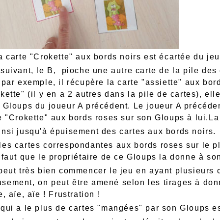
a carte "Crokette" aux bords noirs est écartée du jeu
suivant, le B, pioche une autre carte de la pile des 
 par exemple, il récupère la carte "assiette" aux bor
kette" (il y en a 2 autres dans la pile de cartes), el
 Gloups du joueur A précédent. Le joueur A précédent
te "Crokette" aux bords roses sur son Gloups à lui.La
insi jusqu'à épuisement des cartes aux bords noirs.
les cartes correspondantes aux bords roses sur le pl
 faut que le propriétaire de ce Gloups la donne à son
 peut très bien commencer le jeu en ayant plusieurs 
sement, on peut être amené selon les tirages à donn
e, aïe, aïe ! Frustration !
 qui a le plus de cartes "mangées" par son Gloups e