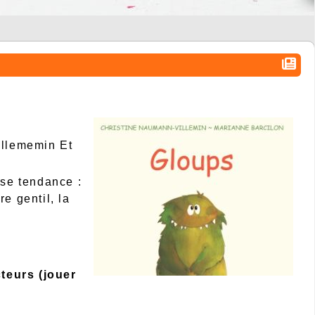
illememin Et
use tendance :
e gentil, la
teurs (jouer