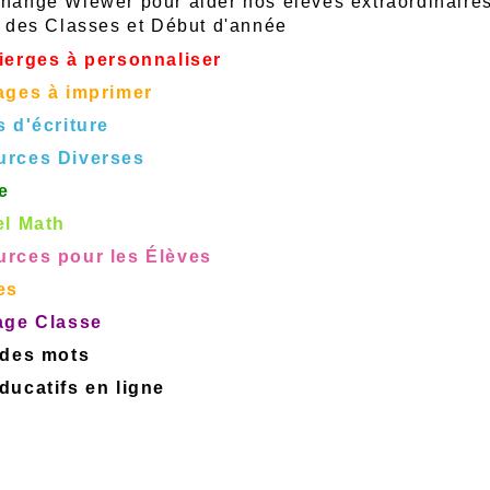
ange Wiewer pour aider nos élèves extraordinaire
 des Classes et Début d'année
ierges à personnaliser
ages à imprimer
s d'écriture
urces Diverses
e
el Math
rces pour les Élèves
es
age Classe
 des mots
ucatifs en ligne