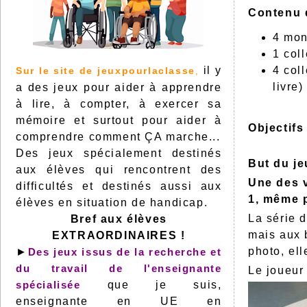
Contenu d
4 mon
1 col
il y
4 col
Sur le site de jeuxpourlaclasse
,
livre
a des jeux pour aider à apprendre
à lire, à compter, à exercer sa
mémoire et surtout pour aider à
Objectifs
comprendre comment ÇA marche...
Des jeux spécialement destinés
But du je
aux élèves qui rencontrent des
Une des v
difficultés et destinés aussi aux
1, même p
élèves en situation de handicap.
La série 
Bref aux élèves
mais aux 
EXTRAORDINAIRES !
photo, ell
►
Des jeux issus de la recherche et
du travail de l'enseignante
Le joueur 
spécialisée
que je suis,
enseignante en UE en