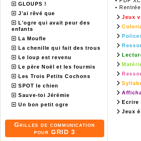
•
PDF XCh
GLOUPS !
•
Rentrée
J'ai rêvé que
Jeux v
L'ogre qui avait peur des
Colori
enfants
Police
La Moufle
Resso
La chenille qui fait des trous
Lectur
Le loup est revenu
Matéri
Le père Noël et les fourmis
Ressou
Les Trois Petits Cochons
Syllab
SPOT le chien
Affich
Sauve-toi Jérémie
Ecrire
Un bon petit ogre
Jeux éd
Grilles de communication
pour GRID 3