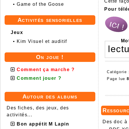
Cette faç
•
Game of the Goose
Pour télé
Activités sensorielles
Jeux
Mo
•
Kim Visuel et auditif
lect
On joue !
Comment ça marche ?
Catégorie
Comment jouer ?
Page lue
8
Autour des albums
Des fiches, des jeux, des
Ressour
activités...
Des doc à 
Bon appétit M Lapin