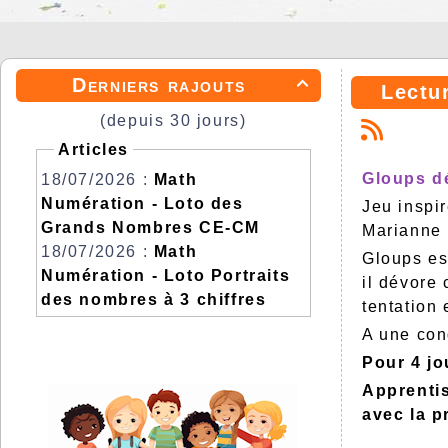
Derniers rajouts

Lectu
(depuis 30 jours)
Articles
Gloups dé
18/07/2026 :
Math
Numération - Loto des
Jeu inspi
Grands Nombres CE-CM
Marianne 
18/07/2026 :
Math
Gloups est
Numération - Loto Portraits
il dévore 
des nombres à 3 chiffres
tentation 
A une cond
Pour 4 j
Apprentis
avec la p