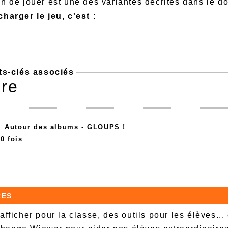
on de jouer est une des variantes décrites dans le d
charger le jeu, c'est :
ts-clés associés
ure
 :
Autour des albums - GLOUPS !
0 fois
ces
afficher pour la classe, des outils pour les élèves...