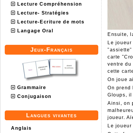
Lecture Compréhension
Lecture- Stratégies
Lecture-Ecriture de mots
Langage Oral
Ensuite, l
Le joueur 
Jeux-Français
"assiette"
carte "Cro
ventre du
cette car
On joue a
Grammaire
On prend 
Gloups, il
Conjugaison
Ainsi, on
malheureu
Langues vivantes
joueur. Aï
Le joueur
Anglais