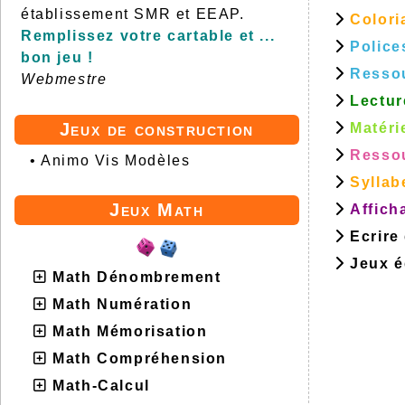
établissement SMR et EEAP.
Colori
Remplissez votre cartable et ...
Police
bon jeu !
Resso
Webmestre
Lectur
Jeux de construction
Matéri
Ressou
•
Animo Vis Modèles
Syllab
Jeux Math
Affich
Ecrire
Jeux éd
Math Dénombrement
Math Numération
Math Mémorisation
Math Compréhension
Math-Calcul