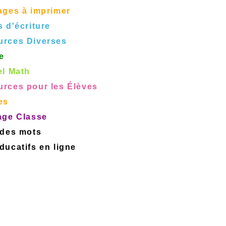
ages à imprimer
s d'écriture
urces Diverses
e
el Math
rces pour les Élèves
es
age Classe
 des mots
ucatifs en ligne