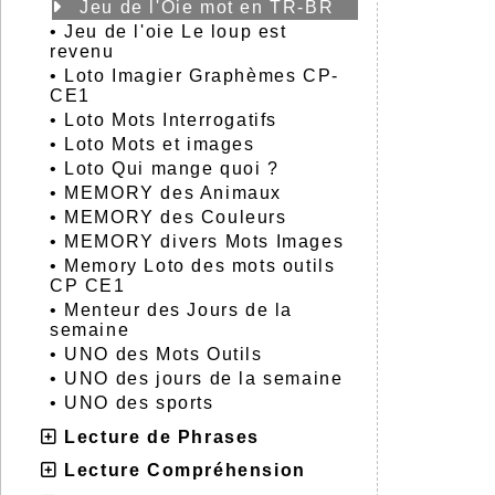
Jeu de l'Oie mot en TR-BR
•
Jeu de l'oie Le loup est
revenu
•
Loto Imagier Graphèmes CP-
CE1
•
Loto Mots Interrogatifs
•
Loto Mots et images
•
Loto Qui mange quoi ?
•
MEMORY des Animaux
•
MEMORY des Couleurs
•
MEMORY divers Mots Images
•
Memory Loto des mots outils
CP CE1
•
Menteur des Jours de la
semaine
•
UNO des Mots Outils
•
UNO des jours de la semaine
•
UNO des sports
Lecture de Phrases
Lecture Compréhension