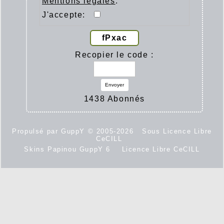
Mentions légales
.
J'accepte:
fPxac
Recopier le code :
Envoyer
1438 Abonnés
Propulsé par GuppY
© 2005-2026
Sous Licence Libre
CeCILL
Skins Papinou GuppY 6
Licence Libre CeCILL