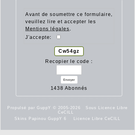
Avant de soumettre ce formulaire,
veuillez lire et accepter les
Mentions légales
.
J'accepte:
Cw54gz
Recopier le code :
Envoyer
1438 Abonnés
Propulsé par GuppY
© 2005-2026
Sous Licence Libre
CeCILL
Skins Papinou GuppY 6
Licence Libre CeCILL