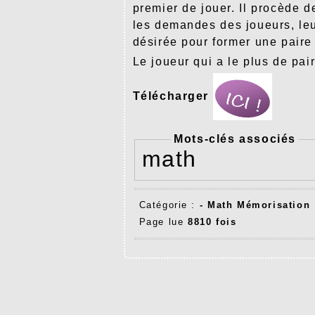
premier de jouer. Il procède 
les demandes des joueurs, leur
désirée pour former une paire
Le joueur qui a le plus de pai
Télécharger
Mots-clés associés
math
Catégorie :
-
Math Mémorisation
Page lue
8810 fois