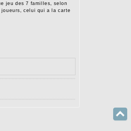
e jeu des 7 familles, selon
joueurs, celui qui a la carte