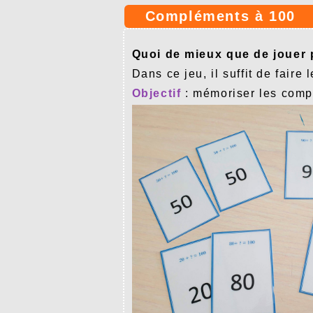
Compléments à 100
Quoi de mieux que de jouer
Dans ce jeu, il suffit de fair
Objectif
: mémoriser les com